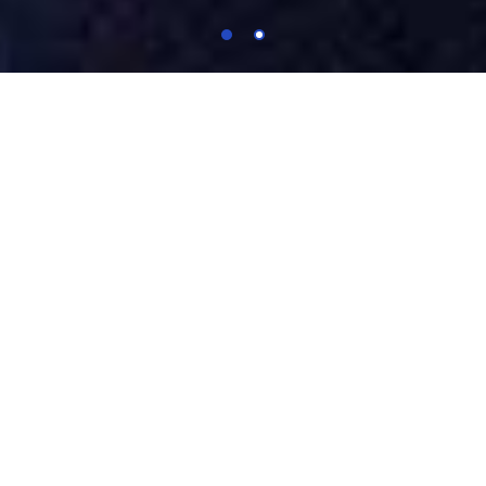
Cursos em Destaque
6ª
TURMA
ESPECIALIZAÇÃO
Cirurgia e Traumatologia Bucomaxilofacial
Período Integral
COORDENADOR:
Levy Rau